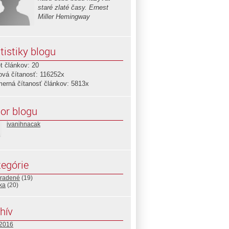
staré zlaté časy. Ernest
Miller Hemingway
tistiky blogu
t článkov: 20
ová čítanosť: 116252x
merná čítanosť článkov: 5813x
or blogu
ivanihnacak
egórie
radené
(19)
ika
(20)
hív
 2016