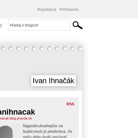
Registrácia
Prihlásenie
y
Ivan Ihnačák
RSS
anihnacak
hnacak.blog.pravda.sk
Najpodivuhodnejšie na
budúcnosti je predstava, že
našu dobu budú nazývať