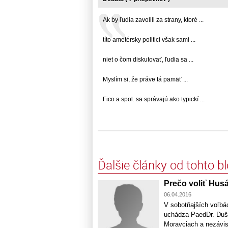
Ak by ľudia zavolili za strany, ktoré ...
títo ametérsky politici však sami ...
niet o čom diskutovať, ľudia sa ...
Myslím si, že práve tá pamäť ...
Fico a spol. sa správajú ako typickí ...
Ďalšie články od tohto b
Prečo voliť Hus
06.04.2016
V sobotňajších voľbá
uchádza PaedDr. Dušan
Moravciach a nezávis