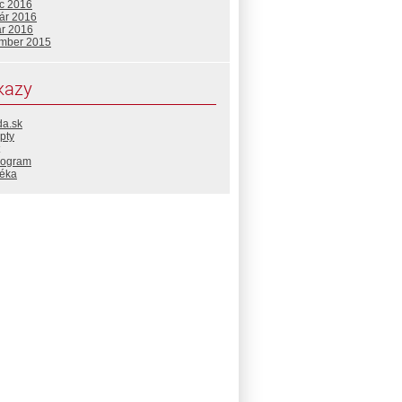
c 2016
uár 2016
ár 2016
mber 2015
kazy
da.sk
pty
rogram
téka