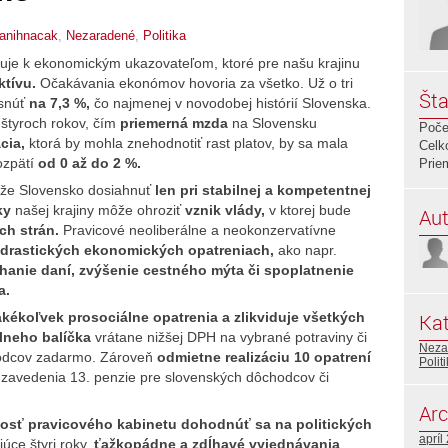
vanihnacak
,
Nezaradené
,
Politika
uje k ekonomickým ukazovateľom, ktoré pre našu krajinu
tívu.
Očakávania ekonómov hovoria za všetko. Už o tri
Šta
esnúť
na 7,3 %,
čo najmenej v novodobej histórií Slovenska.
štyroch rokov, čím
priemerná mzda
na Slovensku
Poče
cia,
ktorá by mohla znehodnotiť rast platov, by sa mala
Celk
ozpätí
od 0 až do 2 %.
Prie
e Slovensko dosiahnuť
len pri stabilnej a kompetentnej
ky
našej krajiny môže ohroziť
vznik vlády,
v ktorej bude
Aut
ch strán.
Pravicové neoliberálne a neokonzervatívne
 drastických ekonomických opatreniach,
ako napr.
hanie daní, zvýšenie cestného mýta či spoplatnenie
a.
kékoľvek prosociálne opatrenia a zlikviduje všetkých
Kat
lneho balíčka
vrátane nižšej DPH na vybrané potraviny či
Neza
hodcov zadarmo. Zároveň
odmietne realizáciu 10 opatrení
Polit
 zavedenia 13. penzie pre slovenských dôchodcov či
Arc
sť pravicového kabinetu dohodnúť sa na politických
apríl
úce štyri roky,
ťažkopádne a zdĺhavé vyjednávania