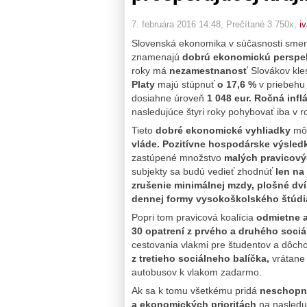
7. februára 2016 14:48
, Prečítané 3 750x,
i
Slovenská ekonomika v súčasnosti smer
znamenajú
dobrú ekonomickú perspek
roky má
nezamestnanosť
Slovákov kl
Platy
majú stúpnuť
o 17,6 %
v priebehu 
dosiahne úroveň
1 048 eur.
Ročná inflá
nasledujúce štyri roky pohybovať iba v r
Tieto
dobré ekonomické vyhliadky
môž
vláde.
Pozitívne hospodárske výsled
zastúpené množstvo
malých pravicový
subjekty sa budú vedieť zhodnúť
len na
zrušenie minimálnej mzdy, plošné dví
dennej formy vysokoškolského štúdi
Popri tom pravicová koalícia
odmietne a
30 opatrení z prvého a druhého sociá
cestovania vlakmi pre študentov a dôc
z tretieho sociálneho balíčka,
vrátane
autobusov k vlakom zadarmo.
Ak sa k tomu všetkému pridá
neschopno
a ekonomických prioritách
na nasleduj