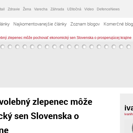
tail
Zdravie
Žena
Varecha
Záhrada
Užitočná
Video
DefenceNews
lánky
Najkomentovanejšie články
Zoznam blogov
Komerčné blog
lebný zlepenec môže pochovať ekonomický sen Slovenska o prosperujúcej krajine
ovolebný zlepenec môže
iv
ký sen Slovenska o
ivani
ine