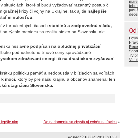
mare
v situáciách, ktoré si budú vyžadovať razantný postup či
febr
janu
igračnej krízy či vojny na Ukrajine, tak aj tie
najlepšie
dece
stať
minulosťou.
ť
v turbulentných časoch
stabilnú a zodpovednú vládu,
Od
ť na rýchlo meniacu sa realitu nielen na Slovensku ale
Fotky
Prav
ensku neslávne
podpísali na obludnej privatizácií
Rece
Šport
lboko podhodnotené trhové ceny sprevádzané
TV p
vysokom zdražovaní energií
či
na drastickom zvyšovaní
Vino
krátku politickú pamäť a nedopustia v blížiacich sa voľbách
 k moci,
ktorý by pre našu krajinu a občanov znamenal
len
ckú stagnáciu Slovenska.
 lepšie ako
Do parlamentu sa chystá aj extrémna ľavica
»
Posledný 10. 02. 2016, 21:33