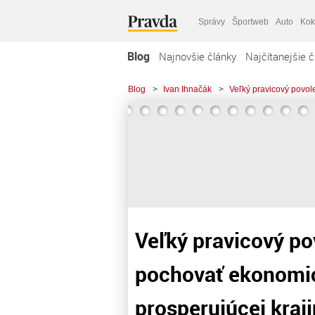
Správy
Športweb
Auto
Kok
Blog
Najnovšie články
Najčítanejšie č
Blog
>
Ivan Ihnačák
>
Veľký pravicový povo
Veľký pravicový p
pochovať ekonomic
prosperujúcej kraj