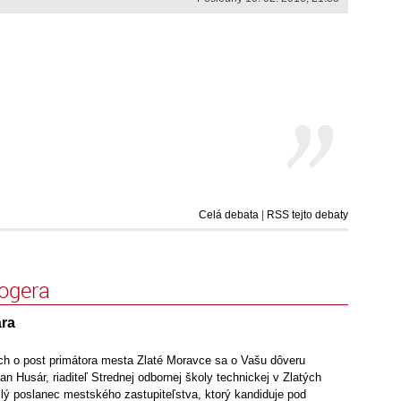
Celá debata
|
RSS tejto debaty
logera
ára
ch o post primátora mesta Zlaté Moravce sa o Vašu dôveru
 Husár, riaditeľ Strednej odbornej školy technickej v Zlatých
lý poslanec mestského zastupiteľstva, ktorý kandiduje pod