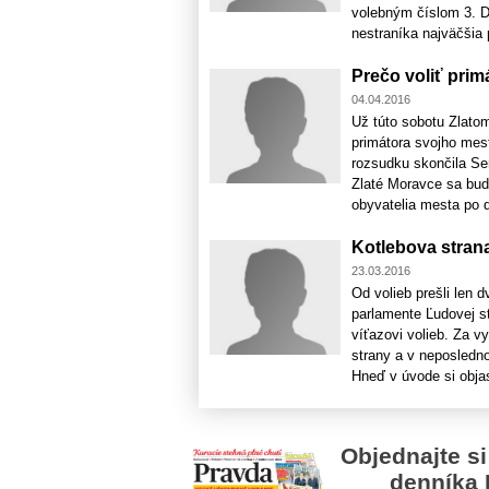
volebným číslom 3. D
nestraníka najväčšia p
Prečo voliť prim
04.04.2016
Už túto sobotu Zlato
primátora svojho mes
rozsudku skončila Se
Zlaté Moravce sa bud
obyvatelia mesta po do
Kotlebova stran
23.03.2016
Od volieb prešli len 
parlamente Ľudovej s
víťazovi volieb. Za v
strany a v neposledn
Hneď v úvode si objas
Objednajte si
denníka 