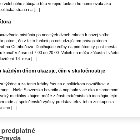
o volebného súboja o túto verejnú funkciu ho nominovala ako
olitická strana na [...]
átora
moravčania pristúpia po necelých dvoch rokoch k novej voľbe
ta potom, čo v tejto funkcii po odsudzujúcom právoplatnom
rafína Ostrihoňová. Doplňujúce voľby na primátorsky post mesta
ú konať v čase od 7:00 do 20:00. Volieb sa môžu zúčastniť všetci
vŕšení 18. roku [...]
a každým dňom ukazuje, čím v skutočnosti je
dva týždne a za tento krátky čas sa o politickom nováčikovi v
trane – Naše Slovensko hovorilo a napísalo viac ako o samotnom
ysoký mediálny záujem môže z časti extrémistická ideológia tejto
om rade aj spoločenské výčiny predstaviteľov tohto zoskupenia.
nime [...]
 predplatné
Pravda