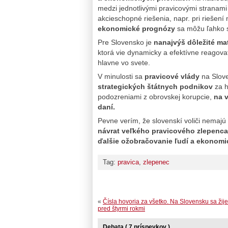
medzi jednotlivými pravicovými stranami 
akcieschopné riešenia, napr. pri riešení m
ekonomické prognózy
sa môžu ľahko 
Pre Slovensko je
nanajvýš dôležité ma
ktorá vie dynamicky a efektívne reagova
hlavne vo svete.
V minulosti sa
pravicové vlády
na Slov
strategických štátnych podnikov
za h
podozreniami z obrovskej korupcie,
na 
daní.
Pevne verím, že slovenskí voliči nemajú 
návrat veľkého pravicového zlepenca
ďalšie ožobračovanie ľudí a ekonomi
Tag:
pravica
,
zlepenec
«
Čísla hovoria za všetko. Na Slovensku sa žije
pred štyrmi rokmi
Debata ( 7 príspevkov )